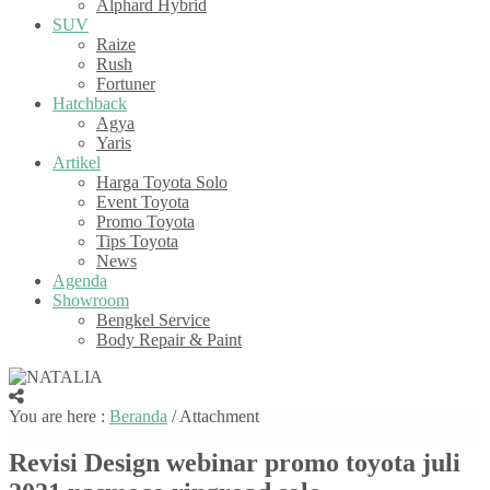
Alphard Hybrid
SUV
Raize
Rush
Fortuner
Hatchback
Agya
Yaris
Artikel
Harga Toyota Solo
Event Toyota
Promo Toyota
Tips Toyota
News
Agenda
Showroom
Bengkel Service
Body Repair & Paint
You are here :
Beranda
/ Attachment
Revisi Design webinar promo toyota juli