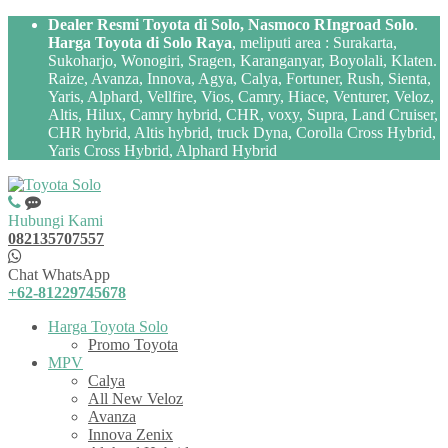
Dealer Resmi Toyota di Solo, Nasmoco RIngroad Solo
.
Harga Toyota di Solo Raya
, meliputi area : Surakarta,
Sukoharjo, Wonogiri, Sragen, Karanganyar, Boyolali, Klaten.
Raize, Avanza, Innova, Agya, Calya, Fortuner, Rush, Sienta,
Yaris, Alphard, Vellfire, Vios, Camry, Hiace, Venturer, Veloz,
Altis, Hilux, Camry hybrid, CHR, voxy, Supra, Land Cruiser,
CHR hybrid, Altis hybrid, truck Dyna, Corolla Cross Hybrid,
Yaris Cross Hybrid, Alphard Hybrid
Hubungi Kami
082135707557
Chat WhatsApp
+62-81229745678
Harga Toyota Solo
Promo Toyota
MPV
Calya
All New Veloz
Avanza
Innova Zenix