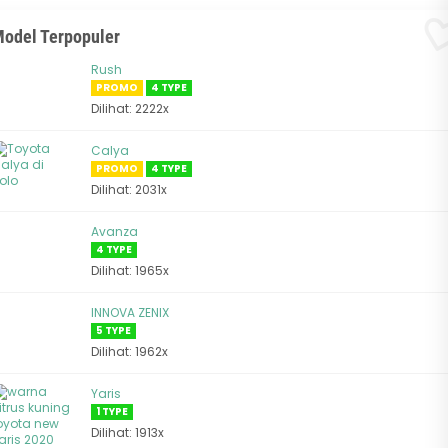
odel Terpopuler
Rush
PROMO
4 TYPE
Dilihat: 2222x
Calya
PROMO
4 TYPE
Dilihat: 2031x
Avanza
4 TYPE
Dilihat: 1965x
INNOVA ZENIX
5 TYPE
Dilihat: 1962x
Yaris
1 TYPE
Dilihat: 1913x