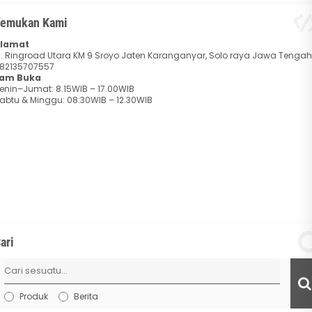
emukan Kami
lamat
l. Ringroad Utara KM 9 Sroyo Jaten Karanganyar, Solo raya Jawa Tengah
82135707557
am Buka
enin–Jumat: 8.15WIB – 17.00WIB
abtu & Minggu: 08:30WIB – 12.30WIB
ari
Produk
Berita