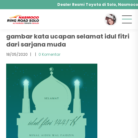
Dealer Resmi Toyota di Solo, Nasmoco R
You are here :
Beranda
/ Attachment
Agya, Calya, Fortuner, Rush, Sienta, Yaris, Alpha
Hybrid, Yaris Cross Hybrid, Alphard Hybrid
gambar kata ucapan selamat idul fitri
dari sarjana muda
18/05/2020
|
|
0 Komentar