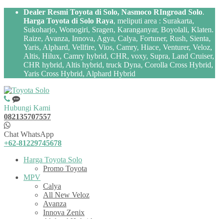
Dealer Resmi Toyota di Solo, Nasmoco RIngroad Solo
.
Harga Toyota di Solo Raya
, meliputi area : Surakarta,
Sukoharjo, Wonogiri, Sragen, Karanganyar, Boyolali, Klaten.
Raize, Avanza, Innova, Agya, Calya, Fortuner, Rush, Sienta,
Yaris, Alphard, Vellfire, Vios, Camry, Hiace, Venturer, Veloz,
Altis, Hilux, Camry hybrid, CHR, voxy, Supra, Land Cruiser,
CHR hybrid, Altis hybrid, truck Dyna, Corolla Cross Hybrid,
Yaris Cross Hybrid, Alphard Hybrid
Hubungi Kami
082135707557
Chat WhatsApp
+62-81229745678
Harga Toyota Solo
Promo Toyota
MPV
Calya
All New Veloz
Avanza
Innova Zenix