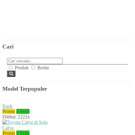
Cari
Produk
Berita
Model Terpopuler
Rush
Promo
4 Type
Dilihat: 2222x
Calya
Promo
4 Type