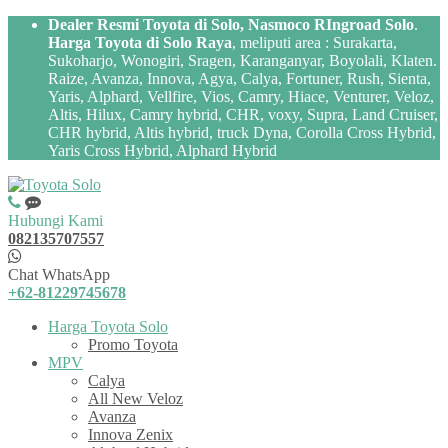
Dealer Resmi Toyota di Solo, Nasmoco RIngroad Solo
.
Harga Toyota di Solo Raya
, meliputi area : Surakarta,
Sukoharjo, Wonogiri, Sragen, Karanganyar, Boyolali, Klaten.
Raize, Avanza, Innova, Agya, Calya, Fortuner, Rush, Sienta,
Yaris, Alphard, Vellfire, Vios, Camry, Hiace, Venturer, Veloz,
Altis, Hilux, Camry hybrid, CHR, voxy, Supra, Land Cruiser,
CHR hybrid, Altis hybrid, truck Dyna, Corolla Cross Hybrid,
Yaris Cross Hybrid, Alphard Hybrid
Hubungi Kami
082135707557
Chat WhatsApp
+62-81229745678
Harga Toyota Solo
Promo Toyota
MPV
Calya
All New Veloz
Avanza
Innova Zenix