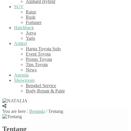
Alphard Hybrid
SUV
Raize
Rush
Fortuner
Hatchback
Agya
Yaris
Artikel
Harga Toyota Solo
Event Toyota
Promo Toyota
Tips Toyota
News
Agenda
Showroom
Bengkel Service
Body Repair & Paint
You are here :
Beranda
/
Tentang
Tentang