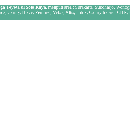
ga Toyota di Solo Raya
, meliputi area : Surakarta, Sukoharjo, Wonog
 Vios, Camry, Hiace, Venturer, Veloz, Altis, Hilux, Camry hybrid, CHR,