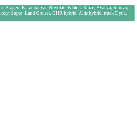
iri, Sragen, Karanganyar, Boyolali, Klaten. Raize, Avanza, Innova,
 voxy, Supra, Land Cruiser, CHR hybrid, Altis hybrid, truck Dyna,