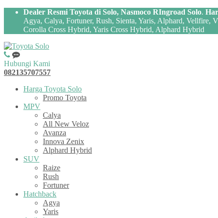
Dealer Resmi Toyota di Solo, Nasmoco RIngroad Solo
.
Har
Agya, Calya, Fortuner, Rush, Sienta, Yaris, Alphard, Vellfire,
Corolla Cross Hybrid, Yaris Cross Hybrid, Alphard Hybrid
Hubungi Kami
082135707557
Harga Toyota Solo
Promo Toyota
MPV
Calya
All New Veloz
Avanza
Innova Zenix
Alphard Hybrid
SUV
Raize
Rush
Fortuner
Hatchback
Agya
Yaris