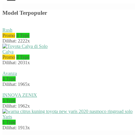
Model Terpopuler
Rush
Promo
4 Type
Dilihat: 2222x
Calya
Promo
4 Type
Dilihat: 2031x
Avanza
4 Type
Dilihat: 1965x
INNOVA ZENIX
5 Type
Dilihat: 1962x
Yaris
1 Type
Dilihat: 1913x