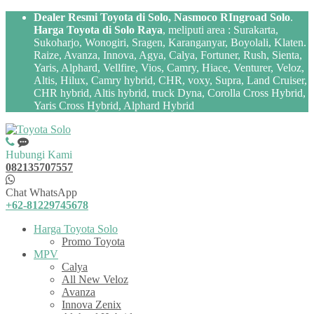
Dealer Resmi Toyota di Solo, Nasmoco RIngroad Solo
.
Harga Toyota di Solo Raya
, meliputi area : Surakarta,
Sukoharjo, Wonogiri, Sragen, Karanganyar, Boyolali, Klaten.
Raize, Avanza, Innova, Agya, Calya, Fortuner, Rush, Sienta,
Yaris, Alphard, Vellfire, Vios, Camry, Hiace, Venturer, Veloz,
Altis, Hilux, Camry hybrid, CHR, voxy, Supra, Land Cruiser,
CHR hybrid, Altis hybrid, truck Dyna, Corolla Cross Hybrid,
Yaris Cross Hybrid, Alphard Hybrid
Hubungi Kami
082135707557
Chat WhatsApp
+62-81229745678
Harga Toyota Solo
Promo Toyota
MPV
Calya
All New Veloz
Avanza
Innova Zenix