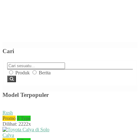
Cari
Produk
Berita
Model Terpopuler
Rush
Promo
4 Type
Dilihat: 2222x
Calya