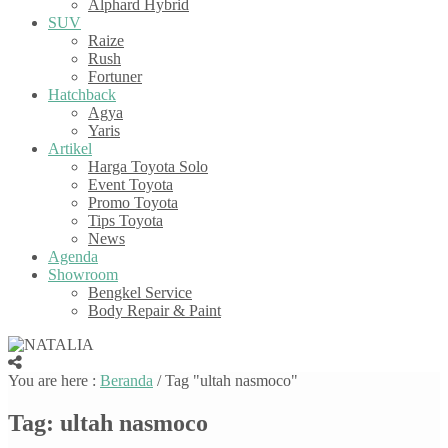
Alphard Hybrid
SUV
Raize
Rush
Fortuner
Hatchback
Agya
Yaris
Artikel
Harga Toyota Solo
Event Toyota
Promo Toyota
Tips Toyota
News
Agenda
Showroom
Bengkel Service
Body Repair & Paint
You are here :
Beranda
/
Tag "ultah nasmoco"
Tag:
ultah nasmoco