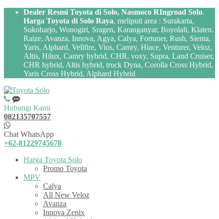
Dealer Resmi Toyota di Solo, Nasmoco RIngroad Solo
.
Harga Toyota di Solo Raya
, meliputi area : Surakarta,
Sukoharjo, Wonogiri, Sragen, Karanganyar, Boyolali, Klaten.
Raize, Avanza, Innova, Agya, Calya, Fortuner, Rush, Sienta,
Yaris, Alphard, Vellfire, Vios, Camry, Hiace, Venturer, Veloz,
Altis, Hilux, Camry hybrid, CHR, voxy, Supra, Land Cruiser,
CHR hybrid, Altis hybrid, truck Dyna, Corolla Cross Hybrid,
Yaris Cross Hybrid, Alphard Hybrid
Hubungi Kami
082135707557
Chat WhatsApp
+62-81229745678
Harga Toyota Solo
Promo Toyota
MPV
Calya
All New Veloz
Avanza
Innova Zenix