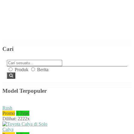
Cari
Produk
Berita
Model Terpopuler
Rush
Promo
4 Type
Dilihat: 2222x
Calya