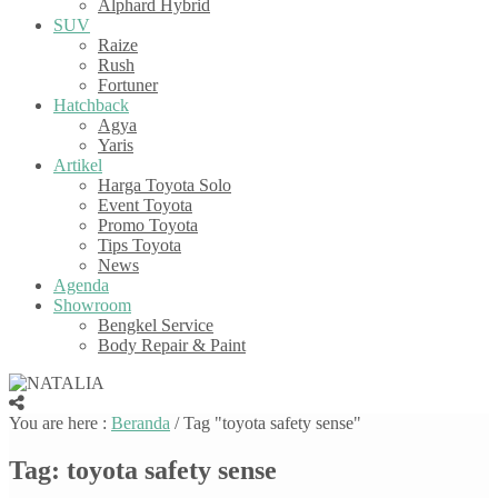
Alphard Hybrid
SUV
Raize
Rush
Fortuner
Hatchback
Agya
Yaris
Artikel
Harga Toyota Solo
Event Toyota
Promo Toyota
Tips Toyota
News
Agenda
Showroom
Bengkel Service
Body Repair & Paint
You are here :
Beranda
/
Tag "toyota safety sense"
Tag:
toyota safety sense