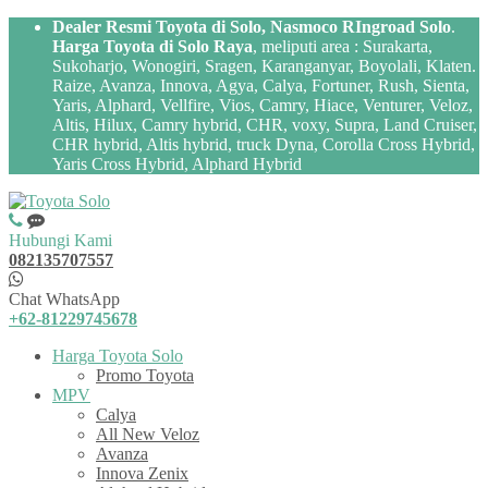
Dealer Resmi Toyota di Solo, Nasmoco RIngroad Solo
.
Harga Toyota di Solo Raya
, meliputi area : Surakarta,
Sukoharjo, Wonogiri, Sragen, Karanganyar, Boyolali, Klaten.
Raize, Avanza, Innova, Agya, Calya, Fortuner, Rush, Sienta,
Yaris, Alphard, Vellfire, Vios, Camry, Hiace, Venturer, Veloz,
Altis, Hilux, Camry hybrid, CHR, voxy, Supra, Land Cruiser,
CHR hybrid, Altis hybrid, truck Dyna, Corolla Cross Hybrid,
Yaris Cross Hybrid, Alphard Hybrid
Hubungi Kami
082135707557
Chat WhatsApp
+62-81229745678
Harga Toyota Solo
Promo Toyota
MPV
Calya
All New Veloz
Avanza
Innova Zenix