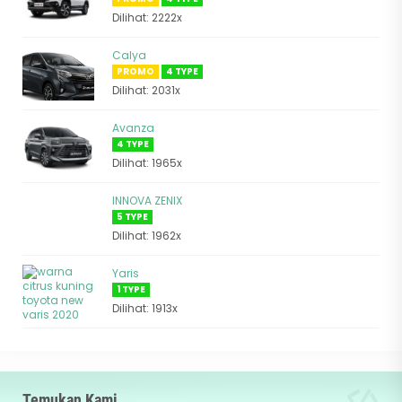
Dilihat: 2222x
Calya
PROMO
4 TYPE
Dilihat: 2031x
Avanza
4 TYPE
Dilihat: 1965x
INNOVA ZENIX
5 TYPE
Dilihat: 1962x
Yaris
1 TYPE
Dilihat: 1913x
Temukan Kami