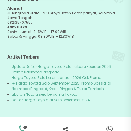
Alamat
Jl. Ringroad Utara KM 9 Sroyo Jaten Karanganyar, Solo raya
Jawa Tengah
082135707557
Jam Buka
Senin–Jumat: 8.15WIB – 17.00WIB
Sabtu & Minggu: 08:30WIB – 12.30WIB
Artikel Terbaru
Update Daftar Harga Toyota Solo Terbaru Februari 2026:
Promo Nasmoco Ringroad!
Harga Toyota Solo bulan Januari 2026 Cek Promo
🔥 Harga Toyota Solo September 2025! Promo Spesial di
Nasmoco Ringroad, Kredit Ringan & Tukar Tambah
Liburan Nataru seru bersama Toyota
Daftar Harga Toyota di Solo Desember 2024
Copyright
Dealer Toyota Nasmoco 2024
. Subscribe kami di
082135707557
+62-81229745678
Youtube