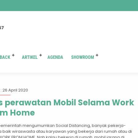
You are here :
Beranda
/
Tag "tips merawat toyota"
57
BACK
ARTIKEL
AGENDA
SHOWROOM
Tag:
tips merawat toyota
: 26 April 2020
s perawatan Mobil Selama Work
om Home
pemerintah mengumumkan Social Distancing, banyak pekerja-
a baik wiraswasta atau karyawan yang bekerja dari rumah atau di
WORK FROM HOME, Nah kalau bekerja di rumah, mobil jarang di