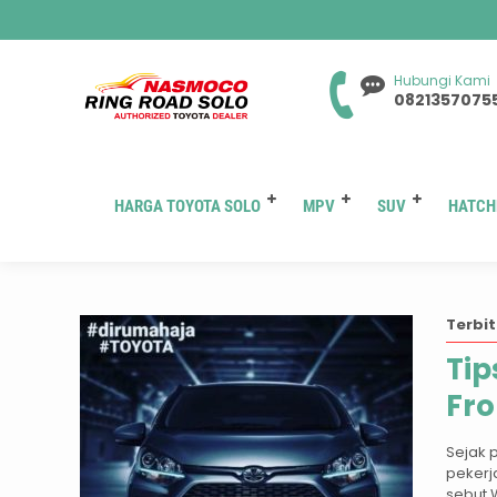
Hubungi Kami
0821357075
HARGA TOYOTA SOLO
MPV
SUV
HATCH
Terbit
Tip
Fr
Sejak 
pekerj
sebut 