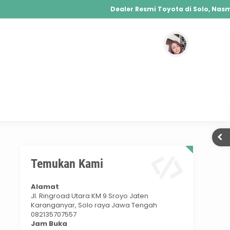
Dealer Resmi Toyota di Solo, Nasmo
Agya, Calya, Fortuner, Rush, Sienta, Yaris, 
Hybrid, Yaris Cross Hybrid, Alphard Hybrid
Temukan Kami
Alamat
Jl. Ringroad Utara KM 9 Sroyo Jaten
Karanganyar, Solo raya Jawa Tengah
082135707557
Jam Buka