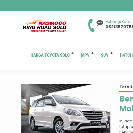
Hubungi Kami
0821357075
HARGA TOYOTA SOLO
MPV
SUV
HATCH
Terbit
Ber
Mob
Ini ad
tetap 
kebany