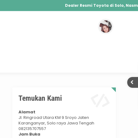
Dealer Resmi Toyota di Solo, Nasmoc
Agya, Calya, Fortuner, Rush, Sienta, Yaris, A
Hybrid, Yaris Cross Hybrid, Alphard Hybrid
Temukan Kami
Alamat
Jl. Ringroad Utara KM 9 Sroyo Jaten
Karanganyar, Solo raya Jawa Tengah
082135707557
Jam Buka