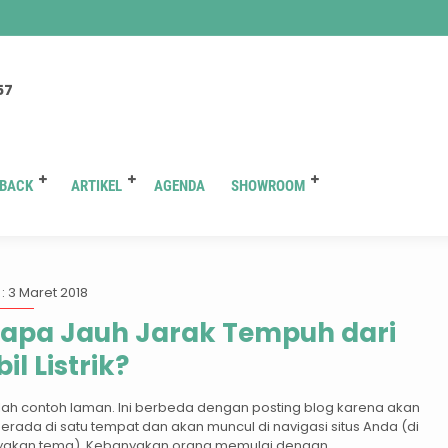
You are here :
Beranda
/
Tag "spesifikasi"
57
BACK
ARTIKEL
AGENDA
SHOWROOM
Tag:
spesifikasi
: 3 Maret 2018
apa Jauh Jarak Tempuh dari
il Listrik?
alah contoh laman. Ini berbeda dengan posting blog karena akan
berada di satu tempat dan akan muncul di navigasi situs Anda (di
akan tema). Kebanyakan orang memulai dengan...