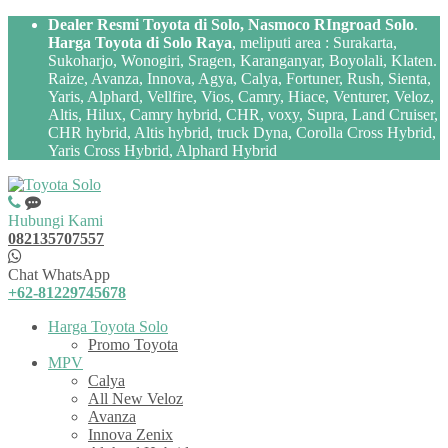
Dealer Resmi Toyota di Solo, Nasmoco RIngroad Solo
.
Harga Toyota di Solo Raya
, meliputi area : Surakarta,
Sukoharjo, Wonogiri, Sragen, Karanganyar, Boyolali, Klaten.
Raize, Avanza, Innova, Agya, Calya, Fortuner, Rush, Sienta,
Yaris, Alphard, Vellfire, Vios, Camry, Hiace, Venturer, Veloz,
Altis, Hilux, Camry hybrid, CHR, voxy, Supra, Land Cruiser,
CHR hybrid, Altis hybrid, truck Dyna, Corolla Cross Hybrid,
Yaris Cross Hybrid, Alphard Hybrid
Hubungi Kami
082135707557
Chat WhatsApp
+62-81229745678
Harga Toyota Solo
Promo Toyota
MPV
Calya
All New Veloz
Avanza
Innova Zenix