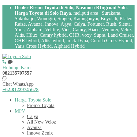
Dealer Resmi Toyota di Solo, Nasmoco RIngroad Solo
.
Harga Toyota di Solo Raya
, meliputi area : Surakarta,
Sukoharjo, Wonogiri, Sragen, Karanganyar, Boyolali, Klaten.
Raize, Avanza, Innova, Agya, Calya, Fortuner, Rush, Sienta,
Yaris, Alphard, Vellfire, Vios, Camry, Hiace, Venturer, Veloz,
Altis, Hilux, Camry hybrid, CHR, voxy, Supra, Land Cruiser,
CHR hybrid, Altis hybrid, truck Dyna, Corolla Cross Hybrid,
Yaris Cross Hybrid, Alphard Hybrid
Hubungi Kami
082135707557
Chat WhatsApp
+62-81229745678
Harga Toyota Solo
Promo Toyota
MPV
Calya
All New Veloz
Avanza
Innova Zenix