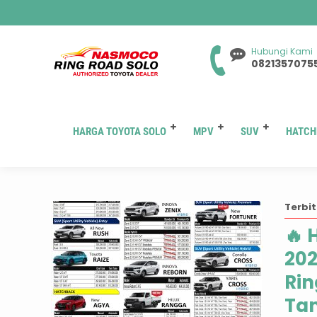
Hubungi Kami
0821357075
HARGA TOYOTA SOLO
MPV
SUV
HATCH
Ta
Terbit
🔥 
202
Rin
Ta