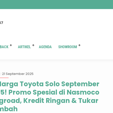
You are here :
Beranda
/
Tag "promo toyota september 2025"
57
BACK
ARTIKEL
AGENDA
SHOWROOM
g:
promo toyota september 2
: 21 September 2025
Harga Toyota Solo September
5! Promo Spesial di Nasmoco
groad, Kredit Ringan & Tukar
mbah