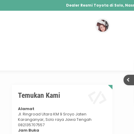
Dealer Resmi Toyota di Solo, Nasmo
Agya, Calya, Fortuner, Rush, Sienta, Yaris,
Hybrid, Yaris Cross Hybrid, Alphard Hybri
025
Temukan Kami
Alamat
Jl. Ringroad Utara KM 9 Sroyo Jaten
Karanganyar, Solo raya Jawa Tengah
082135707557
Jam Buka