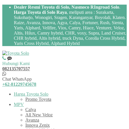
Dealer Resmi Toyota di Solo, Nasmoco RIngroad Solo
.
Harga Toyota di Solo Raya
, meliputi area : Surakarta,
Sukoharjo, Wonogiri, Sragen, Karanganyar, Boyolali, Klaten.
Raize, Avanza, Innova, Agya, Calya, Fortuner, Rush, Sienta,
Yaris, Alphard, Vellfire, Vios, Camry, Hiace, Venturer, Veloz,
Altis, Hilux, Camry hybrid, CHR, voxy, Supra, Land Cruiser,
CHR hybrid, Altis hybrid, truck Dyna, Corolla Cross Hybrid,
Yaris Cross Hybrid, Alphard Hybrid
Hubungi Kami
082135707557
Chat WhatsApp
+62-81229745678
Harga Toyota Solo
Promo Toyota
MPV
Calya
All New Veloz
Avanza
Innova Zenix