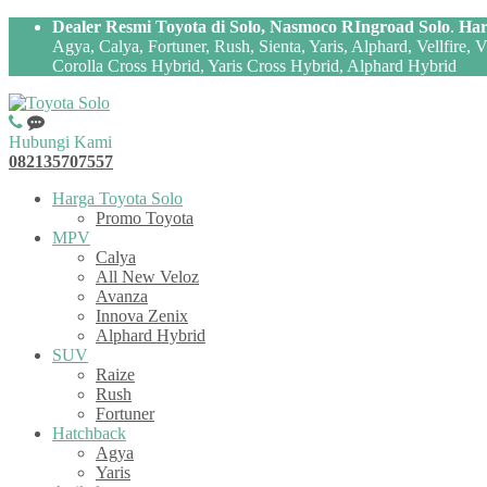
Dealer Resmi Toyota di Solo, Nasmoco RIngroad Solo
.
Har
Agya, Calya, Fortuner, Rush, Sienta, Yaris, Alphard, Vellfire,
Corolla Cross Hybrid, Yaris Cross Hybrid, Alphard Hybrid
Hubungi Kami
082135707557
Harga Toyota Solo
Promo Toyota
MPV
Calya
All New Veloz
Avanza
Innova Zenix
Alphard Hybrid
SUV
Raize
Rush
Fortuner
Hatchback
Agya
Yaris