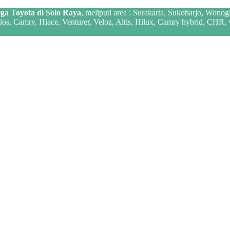
ga Toyota di Solo Raya
, meliputi area : Surakarta, Sukoharjo, Wonog
 Vios, Camry, Hiace, Venturer, Veloz, Altis, Hilux, Camry hybrid, CHR,