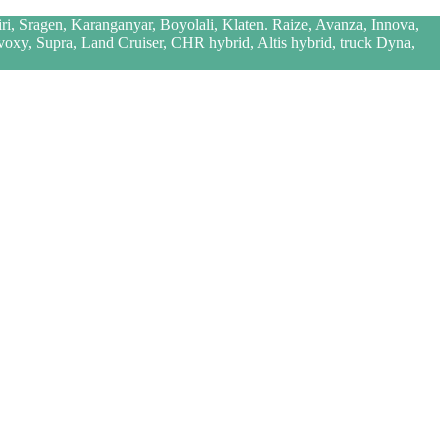
iri, Sragen, Karanganyar, Boyolali, Klaten. Raize, Avanza, Innova,
 voxy, Supra, Land Cruiser, CHR hybrid, Altis hybrid, truck Dyna,