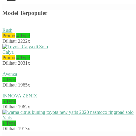
Model Terpopuler
Rush
Promo
4 Type
Dilihat: 2222x
Calya
Promo
4 Type
Dilihat: 2031x
Avanza
4 Type
Dilihat: 1965x
INNOVA ZENIX
5 Type
Dilihat: 1962x
Yaris
1 Type
Dilihat: 1913x