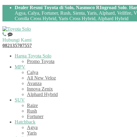
Dealer Resmi Toyota di Solo, Nasmoco RIngroad Solo
.
Har
Agya, Calya, Fortuner, Rush, Sienta, Yaris, Alphard, Vellfire,
Corolla Cross Hybrid, Yaris Cross Hybrid, Alphard Hybrid
Hubungi Kami
082135707557
Harga Toyota Solo
Promo Toyota
MPV
Calya
All New Veloz
Avanza
Innova Zenix
Alphard Hybrid
SUV
Raize
Rush
Fortuner
Hatchback
Agya
Yaris