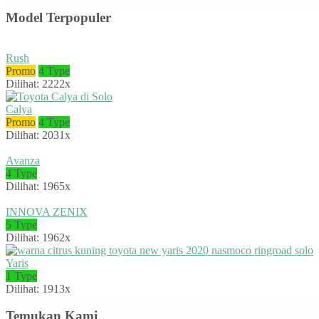
Model Terpopuler
Rush
Promo
4 Type
Dilihat: 2222x
Calya
Promo
4 Type
Dilihat: 2031x
Avanza
4 Type
Dilihat: 1965x
INNOVA ZENIX
5 Type
Dilihat: 1962x
Yaris
1 Type
Dilihat: 1913x
Temukan Kami