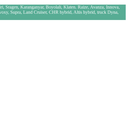
iri, Sragen, Karanganyar, Boyolali, Klaten. Raize, Avanza, Innova,
 voxy, Supra, Land Cruiser, CHR hybrid, Altis hybrid, truck Dyna,