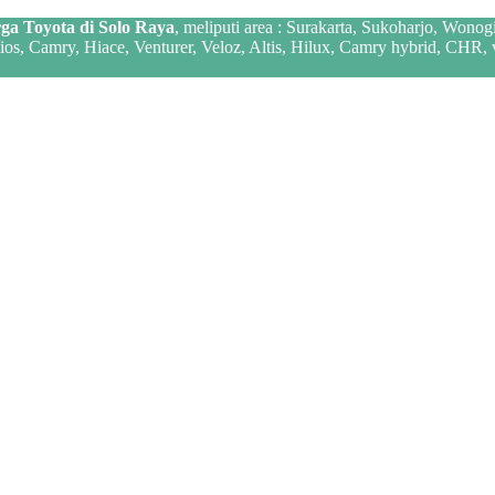
ga Toyota di Solo Raya
, meliputi area : Surakarta, Sukoharjo, Wonog
 Vios, Camry, Hiace, Venturer, Veloz, Altis, Hilux, Camry hybrid, CHR,