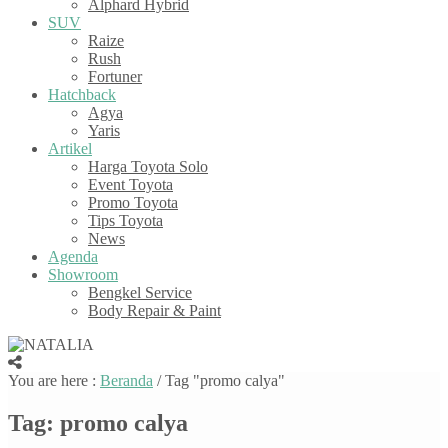
Alphard Hybrid
SUV
Raize
Rush
Fortuner
Hatchback
Agya
Yaris
Artikel
Harga Toyota Solo
Event Toyota
Promo Toyota
Tips Toyota
News
Agenda
Showroom
Bengkel Service
Body Repair & Paint
You are here :
Beranda
/
Tag "promo calya"
Tag:
promo calya