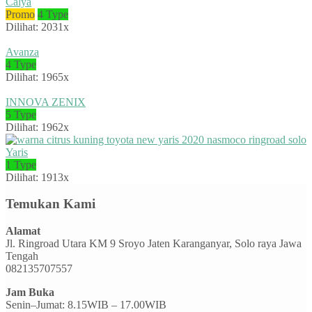
Calya
Promo
4 Type
Dilihat: 2031x
Avanza
4 Type
Dilihat: 1965x
INNOVA ZENIX
5 Type
Dilihat: 1962x
Yaris
1 Type
Dilihat: 1913x
Temukan Kami
Alamat
Jl. Ringroad Utara KM 9 Sroyo Jaten Karanganyar, Solo raya Jawa
Tengah
082135707557
Jam Buka
Senin–Jumat: 8.15WIB – 17.00WIB