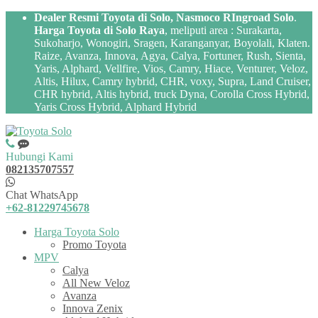
Dealer Resmi Toyota di Solo, Nasmoco RIngroad Solo
.
Harga Toyota di Solo Raya
, meliputi area : Surakarta,
Sukoharjo, Wonogiri, Sragen, Karanganyar, Boyolali, Klaten.
Raize, Avanza, Innova, Agya, Calya, Fortuner, Rush, Sienta,
Yaris, Alphard, Vellfire, Vios, Camry, Hiace, Venturer, Veloz,
Altis, Hilux, Camry hybrid, CHR, voxy, Supra, Land Cruiser,
CHR hybrid, Altis hybrid, truck Dyna, Corolla Cross Hybrid,
Yaris Cross Hybrid, Alphard Hybrid
Hubungi Kami
082135707557
Chat WhatsApp
+62-81229745678
Harga Toyota Solo
Promo Toyota
MPV
Calya
All New Veloz
Avanza
Innova Zenix