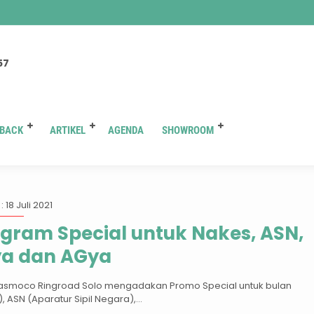
You are here :
Beranda
/
Tag "promo calya di solo"
57
BACK
ARTIKEL
AGENDA
SHOWROOM
Tag:
promo calya di solo
: 18 Juli 2021
gram Special untuk Nakes, ASN,
ya dan AGya
Nasmoco Ringroad Solo mengadakan Promo Special untuk bulan
 ASN (Aparatur Sipil Negara),...