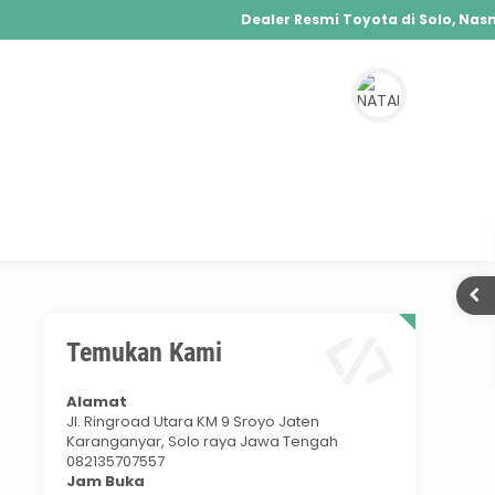
Dealer Resmi Toyota di Solo, Nasmo
Agya, Calya, Fortuner, Rush, Sienta, Yaris,
Hybrid, Yaris Cross Hybrid, Alphard Hybri
Temukan Kami
Alamat
Jl. Ringroad Utara KM 9 Sroyo Jaten
Karanganyar, Solo raya Jawa Tengah
082135707557
Jam Buka