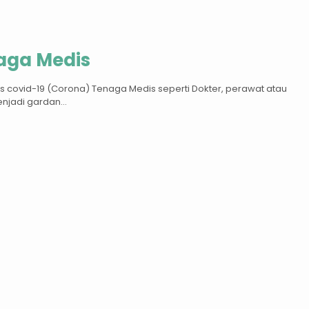
naga Medis
irus covid-19 (Corona) Tenaga Medis seperti Dokter, perawat atau
enjadi gardan...