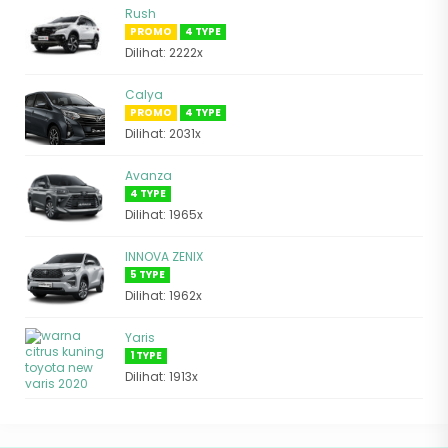
Rush
PROMO
4 TYPE
Dilihat: 2222x
Calya
PROMO
4 TYPE
Dilihat: 2031x
Avanza
4 TYPE
Dilihat: 1965x
INNOVA ZENIX
5 TYPE
Dilihat: 1962x
Yaris
1 TYPE
Dilihat: 1913x