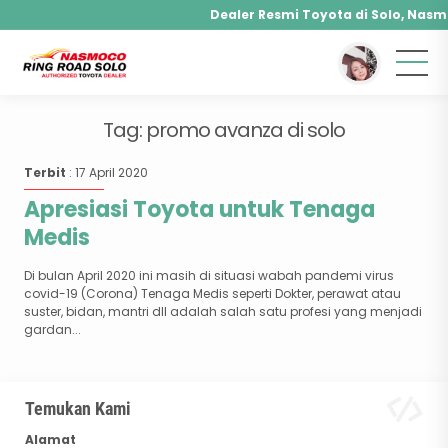
Dealer Resmi Toyota di Solo, Nasm
You are here :
Beranda
/
Tag "promo avanza di solo"
Agya, Calya, Fortuner, Rush, Sienta, Yaris,
Hybrid, Yaris Cross Hybrid, Alphard Hybr
Tag:
promo avanza di solo
Terbit
: 17 April 2020
Apresiasi Toyota untuk Tenaga
Medis
Di bulan April 2020 ini masih di situasi wabah pandemi virus
covid-19 (Corona) Tenaga Medis seperti Dokter, perawat atau
suster, bidan, mantri dll adalah salah satu profesi yang menjadi
gardan...
Temukan Kami
Alamat