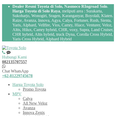
Dealer Resmi Toyota di Solo, Nasmoco RIngroad Solo
.
Harga Toyota di Solo Raya
, meliputi area : Surakarta,
Sukoharjo, Wonogiri, Sragen, Karanganyar, Boyolali, Klaten.
Raize, Avanza, Innova, Agya, Calya, Fortuner, Rush, Sienta,
Yaris, Alphard, Vellfire, Vios, Camry, Hiace, Venturer, Veloz,
Altis, Hilux, Camry hybrid, CHR, voxy, Supra, Land Cruiser,
CHR hybrid, Altis hybrid, truck Dyna, Corolla Cross Hybrid,
Yaris Cross Hybrid, Alphard Hybrid
Hubungi Kami
082135707557
Chat WhatsApp
+62-81229745678
Harga Toyota Solo
Promo Toyota
MPV
Calya
All New Veloz
Avanza
Innova Zenix