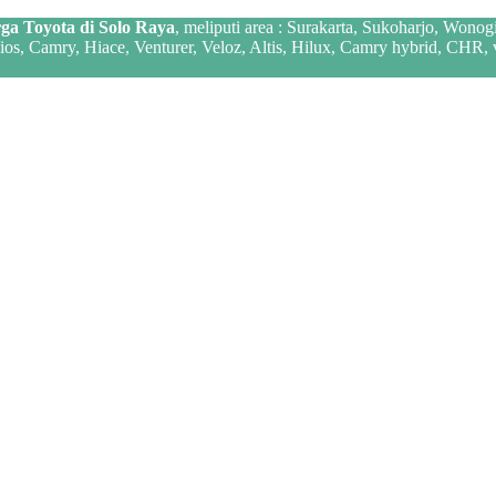
ga Toyota di Solo Raya
, meliputi area : Surakarta, Sukoharjo, Wonog
 Vios, Camry, Hiace, Venturer, Veloz, Altis, Hilux, Camry hybrid, CHR,