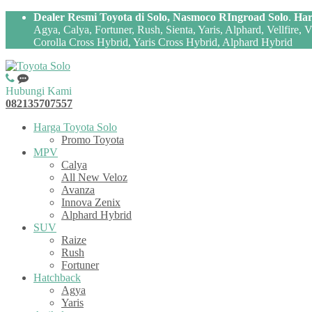
Dealer Resmi Toyota di Solo, Nasmoco RIngroad Solo
.
Har
Agya, Calya, Fortuner, Rush, Sienta, Yaris, Alphard, Vellfire,
Corolla Cross Hybrid, Yaris Cross Hybrid, Alphard Hybrid
Hubungi Kami
082135707557
Harga Toyota Solo
Promo Toyota
MPV
Calya
All New Veloz
Avanza
Innova Zenix
Alphard Hybrid
SUV
Raize
Rush
Fortuner
Hatchback
Agya
Yaris