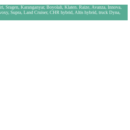
iri, Sragen, Karanganyar, Boyolali, Klaten. Raize, Avanza, Innova,
 voxy, Supra, Land Cruiser, CHR hybrid, Altis hybrid, truck Dyna,