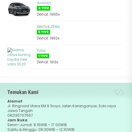
Avanza
4 TYPE
Dilihat: 1965x
INNOVA ZENIX
5 TYPE
Dilihat: 1962x
Yaris
1 TYPE
Dilihat: 1913x
Temukan Kami
Alamat
Jl. Ringroad Utara KM 9 Sroyo Jaten Karanganyar, Solo raya
Jawa Tengah
082135707557
Jam Buka
Senin–Jumat: 8.15WIB – 17.00WIB
Sabtu & Minggu: 08:30WIB – 12.30WIB