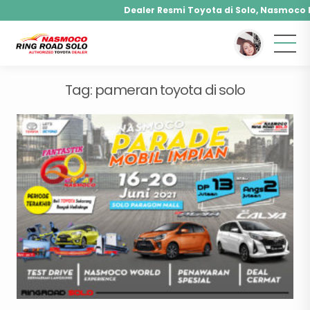
Dealer Resmi Toyota di Solo, Nasmoco R
You are here :
Beranda
/
Tag "pameran toyota di solo"
Agya, Calya, Fortuner, Rush, Sienta, Yaris, Alph
Hybrid, Yaris Cross Hybrid, Alphard Hybrid
Tag:
pameran toyota di solo