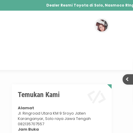
Dealer Resmi Toyota di Solo, Nasmoco RIngr
Agya, Calya, Fortuner, Rush, Sienta, Yaris, Alphard, V
Hybrid, Yaris Cross Hybrid, Alphard Hybrid
lo
Temukan Kami
Alamat
Jl. Ringroad Utara KM 9 Sroyo Jaten
Karanganyar, Solo raya Jawa Tengah
082135707557
Jam Buka