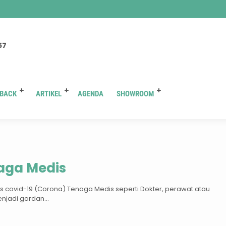
You are here :
Beranda
/
Tag "paket kredit toyota di solo"
57
BACK
ARTIKEL
AGENDA
SHOWROOM
ag:
paket kredit toyota di so
naga Medis
irus covid-19 (Corona) Tenaga Medis seperti Dokter, perawat atau
enjadi gardan...