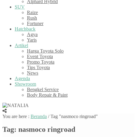
Alphard Hybrid
SUV
Raize
Rush
Fortuner
Hatchback
Agya
Yaris
Artikel
Harga Toyota Solo
Event Toyota
Promo Toyota
Tips Toyota
News
Agenda
Showroom
Bengkel Service
Body Repair & Paint
You are here :
Beranda
/
Tag "nasmoco ringroad"
Tag:
nasmoco ringroad