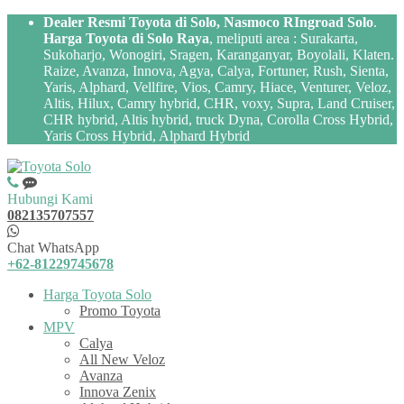
Dealer Resmi Toyota di Solo, Nasmoco RIngroad Solo
.
Harga Toyota di Solo Raya
, meliputi area : Surakarta,
Sukoharjo, Wonogiri, Sragen, Karanganyar, Boyolali, Klaten.
Raize, Avanza, Innova, Agya, Calya, Fortuner, Rush, Sienta,
Yaris, Alphard, Vellfire, Vios, Camry, Hiace, Venturer, Veloz,
Altis, Hilux, Camry hybrid, CHR, voxy, Supra, Land Cruiser,
CHR hybrid, Altis hybrid, truck Dyna, Corolla Cross Hybrid,
Yaris Cross Hybrid, Alphard Hybrid
Hubungi Kami
082135707557
Chat WhatsApp
+62-81229745678
Harga Toyota Solo
Promo Toyota
MPV
Calya
All New Veloz
Avanza
Innova Zenix