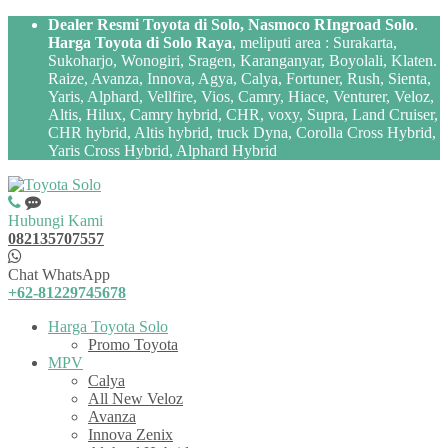
Dealer Resmi Toyota di Solo, Nasmoco RIngroad Solo
.
Harga Toyota di Solo Raya
, meliputi area : Surakarta,
Sukoharjo, Wonogiri, Sragen, Karanganyar, Boyolali, Klaten.
Raize, Avanza, Innova, Agya, Calya, Fortuner, Rush, Sienta,
Yaris, Alphard, Vellfire, Vios, Camry, Hiace, Venturer, Veloz,
Altis, Hilux, Camry hybrid, CHR, voxy, Supra, Land Cruiser,
CHR hybrid, Altis hybrid, truck Dyna, Corolla Cross Hybrid,
Yaris Cross Hybrid, Alphard Hybrid
Hubungi Kami
082135707557
Chat WhatsApp
+62-81229745678
Harga Toyota Solo
Promo Toyota
MPV
Calya
All New Veloz
Avanza
Innova Zenix