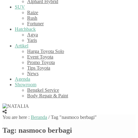
Alphard Hybrid
SUV
Raize
Rush
Fortuner
Hatchback
Agya
Yaris
Artikel
Harga Toyota Solo
Event Toyota
Promo Toyota
Tips Toyota
News
Agenda
Showroom
Bengkel Service
Body Repair & Paint
You are here :
Beranda
/
Tag "nasmoco berbagi"
Tag:
nasmoco berbagi