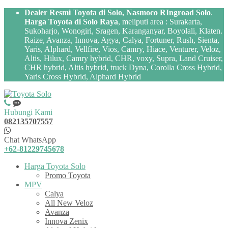
Dealer Resmi Toyota di Solo, Nasmoco RIngroad Solo
.
Harga Toyota di Solo Raya
, meliputi area : Surakarta,
Sukoharjo, Wonogiri, Sragen, Karanganyar, Boyolali, Klaten.
Raize, Avanza, Innova, Agya, Calya, Fortuner, Rush, Sienta,
Yaris, Alphard, Vellfire, Vios, Camry, Hiace, Venturer, Veloz,
Altis, Hilux, Camry hybrid, CHR, voxy, Supra, Land Cruiser,
CHR hybrid, Altis hybrid, truck Dyna, Corolla Cross Hybrid,
Yaris Cross Hybrid, Alphard Hybrid
Hubungi Kami
082135707557
Chat WhatsApp
+62-81229745678
Harga Toyota Solo
Promo Toyota
MPV
Calya
All New Veloz
Avanza
Innova Zenix