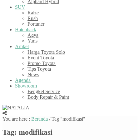
Alphard Hybrid
SUV
Raize
Rush
Fortuner
Hatchback
Agya
Yaris
Artikel
Harga Toyota Solo
Event Toyota
Promo Toyota
Tips Toyota
News
Agenda
Showroom
Bengkel Service
Body Repair & Paint
You are here :
Beranda
/
Tag "modifikasi"
Tag:
modifikasi