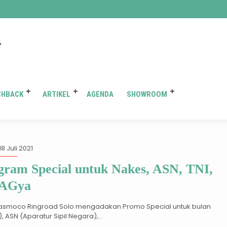
You are here :
Beranda
/
Tag "kredit toyota agya di solo"
7
CHBACK
ARTIKEL
AGENDA
SHOWROOM
Tag:
kredit toyota agya di sol
18 Juli 2021
gram Special untuk Nakes, ASN, TNI,
 AGya
Nasmoco Ringroad Solo mengadakan Promo Special untuk bulan
 ASN (Aparatur Sipil Negara),...