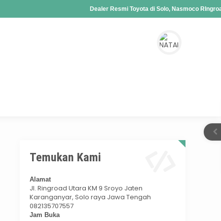
Dealer Resmi Toyota di Solo, Nasmoco RIngroad 
Fortuner, Rush, Sienta, Yaris, Alphard, Vellfire, 
Hybrid, Alphard Hybrid
o
Temukan Kami
Alamat
Jl. Ringroad Utara KM 9 Sroyo Jaten
Karanganyar, Solo raya Jawa Tengah
082135707557
Jam Buka