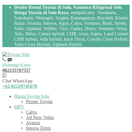
Dealer Resmi Toyota di Solo, Nasmoco RIngroad Solo
.
Harga Toyota di Solo Raya
, meliputi area : Surakarta,
Sukoharjo, Wonogiri, Sragen, Karanganyar, Boyolali, Klaten.
Raize, Avanza, Innova, Agya, Calya, Fortuner, Rush, Sienta,
Yaris, Alphard, Vellfire, Vios, Camry, Hiace, Venturer, Veloz,
Altis, Hilux, Camry hybrid, CHR, voxy, Supra, Land Cruiser,
CHR hybrid, Altis hybrid, truck Dyna, Corolla Cross Hybrid,
Yaris Cross Hybrid, Alphard Hybrid
Hubungi Kami
082135707557
Chat WhatsApp
+62-81229745678
Harga Toyota Solo
Promo Toyota
MPV
Calya
All New Veloz
Avanza
Innova Zenix