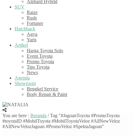
Alphard Hybrid
SUV
Raize
Rush
Fortuner
Hatchback
Agya
Yaris
Artikel
Harga Toyota Solo
Event Toyota
Promo Toyota
Tips Toyota
News
Agenda
Showroom
Bengkel Service
Body Repair & Paint
You are here :
Beranda
/
Tag "#JagoanToyota #PromoToyota
#toyotaID #MobilToyota #MobilToyotaVeloz #AllNewVeloz
#AllNewVelozJagoan #PromoVeloz #SpektaJagoan"