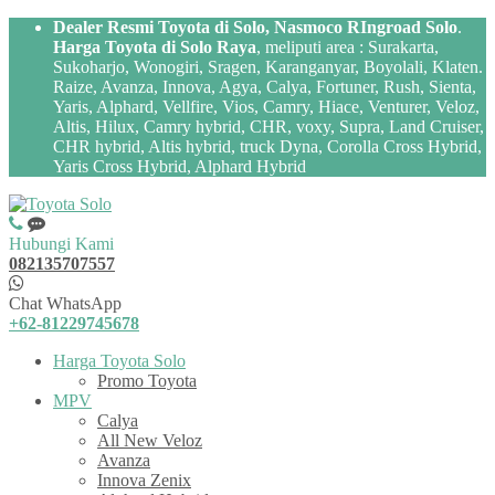
Dealer Resmi Toyota di Solo, Nasmoco RIngroad Solo
.
Harga Toyota di Solo Raya
, meliputi area : Surakarta,
Sukoharjo, Wonogiri, Sragen, Karanganyar, Boyolali, Klaten.
Raize, Avanza, Innova, Agya, Calya, Fortuner, Rush, Sienta,
Yaris, Alphard, Vellfire, Vios, Camry, Hiace, Venturer, Veloz,
Altis, Hilux, Camry hybrid, CHR, voxy, Supra, Land Cruiser,
CHR hybrid, Altis hybrid, truck Dyna, Corolla Cross Hybrid,
Yaris Cross Hybrid, Alphard Hybrid
Hubungi Kami
082135707557
Chat WhatsApp
+62-81229745678
Harga Toyota Solo
Promo Toyota
MPV
Calya
All New Veloz
Avanza
Innova Zenix