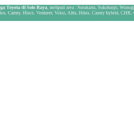
ga Toyota di Solo Raya
, meliputi area : Surakarta, Sukoharjo, Wonog
 Vios, Camry, Hiace, Venturer, Veloz, Altis, Hilux, Camry hybrid, CHR,