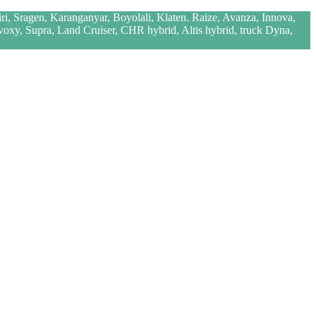
iri, Sragen, Karanganyar, Boyolali, Klaten. Raize, Avanza, Innova,
 voxy, Supra, Land Cruiser, CHR hybrid, Altis hybrid, truck Dyna,