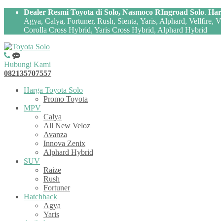
Dealer Resmi Toyota di Solo, Nasmoco RIngroad Solo
.
Har
Agya, Calya, Fortuner, Rush, Sienta, Yaris, Alphard, Vellfire,
Corolla Cross Hybrid, Yaris Cross Hybrid, Alphard Hybrid
Hubungi Kami
082135707557
Harga Toyota Solo
Promo Toyota
MPV
Calya
All New Veloz
Avanza
Innova Zenix
Alphard Hybrid
SUV
Raize
Rush
Fortuner
Hatchback
Agya
Yaris