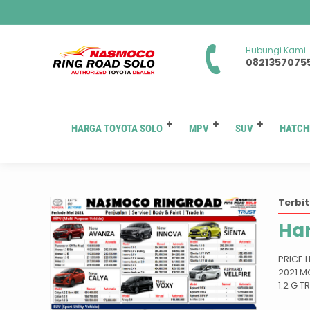
Hubungi Kami
0821357075
HARGA TOYOTA SOLO
MPV
SUV
HATCH
Terbit
Har
PRICE 
2021 M
1.2 G T