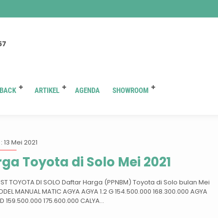
You are here :
Beranda
/
Tag "harga toyota raize"
57
BACK
ARTIKEL
AGENDA
SHOWROOM
Tag:
harga toyota raize
: 13 Mei 2021
ga Toyota di Solo Mei 2021
LIST TOYOTA DI SOLO Daftar Harga (PPNBM) Toyota di Solo bulan Mei
ODEL MANUAL MATIC AGYA AGYA 1.2 G 154.500.000 168.300.000 AGYA
RD 159.500.000 175.600.000 CALYA...