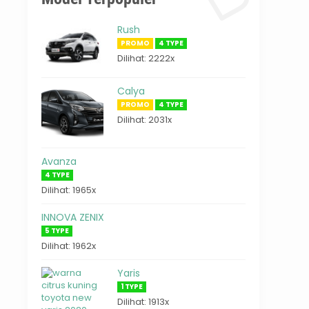
Rush
PROMO
4 TYPE
Dilihat: 2222x
Calya
PROMO
4 TYPE
Dilihat: 2031x
Avanza
4 TYPE
Dilihat: 1965x
INNOVA ZENIX
5 TYPE
Dilihat: 1962x
Yaris
1 TYPE
Dilihat: 1913x