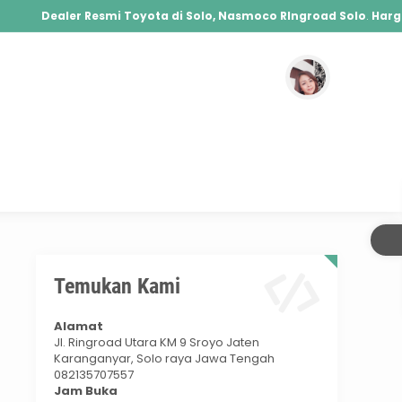
Dealer Resmi Toyota di Solo, Nasmoco RIngroad Solo
.
Harga T
Agya, Calya, Fortuner, Rush, Sienta, Yaris, Alphard, Vellfire, Vios, Camry
Hybrid, Yaris Cross Hybrid, Alphard Hybrid
Temukan Kami
Alamat
Jl. Ringroad Utara KM 9 Sroyo Jaten
Karanganyar, Solo raya Jawa Tengah
082135707557
Jam Buka