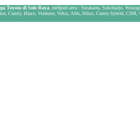
ga Toyota di Solo Raya
, meliputi area : Surakarta, Sukoharjo, Wonog
 Vios, Camry, Hiace, Venturer, Veloz, Altis, Hilux, Camry hybrid, CHR,