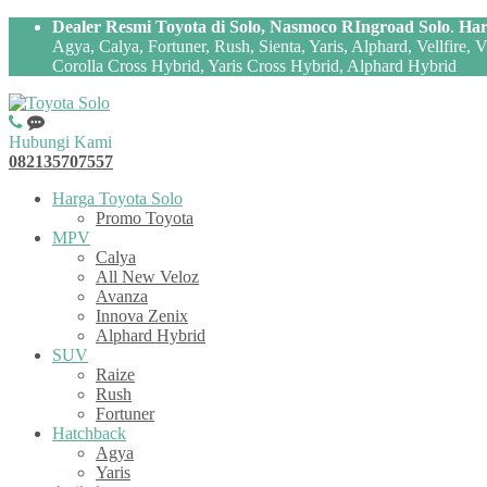
Dealer Resmi Toyota di Solo, Nasmoco RIngroad Solo
.
Har
Agya, Calya, Fortuner, Rush, Sienta, Yaris, Alphard, Vellfire,
Corolla Cross Hybrid, Yaris Cross Hybrid, Alphard Hybrid
Hubungi Kami
082135707557
Harga Toyota Solo
Promo Toyota
MPV
Calya
All New Veloz
Avanza
Innova Zenix
Alphard Hybrid
SUV
Raize
Rush
Fortuner
Hatchback
Agya
Yaris