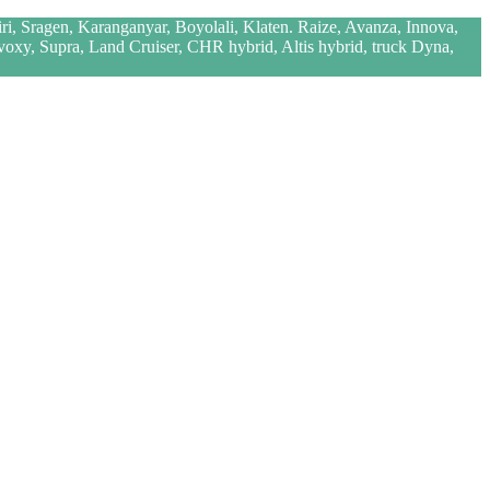
iri, Sragen, Karanganyar, Boyolali, Klaten. Raize, Avanza, Innova,
 voxy, Supra, Land Cruiser, CHR hybrid, Altis hybrid, truck Dyna,