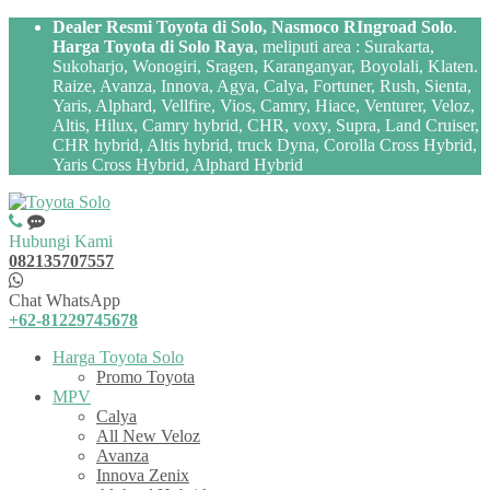
Dealer Resmi Toyota di Solo, Nasmoco RIngroad Solo
.
Harga Toyota di Solo Raya
, meliputi area : Surakarta,
Sukoharjo, Wonogiri, Sragen, Karanganyar, Boyolali, Klaten.
Raize, Avanza, Innova, Agya, Calya, Fortuner, Rush, Sienta,
Yaris, Alphard, Vellfire, Vios, Camry, Hiace, Venturer, Veloz,
Altis, Hilux, Camry hybrid, CHR, voxy, Supra, Land Cruiser,
CHR hybrid, Altis hybrid, truck Dyna, Corolla Cross Hybrid,
Yaris Cross Hybrid, Alphard Hybrid
Hubungi Kami
082135707557
Chat WhatsApp
+62-81229745678
Harga Toyota Solo
Promo Toyota
MPV
Calya
All New Veloz
Avanza
Innova Zenix