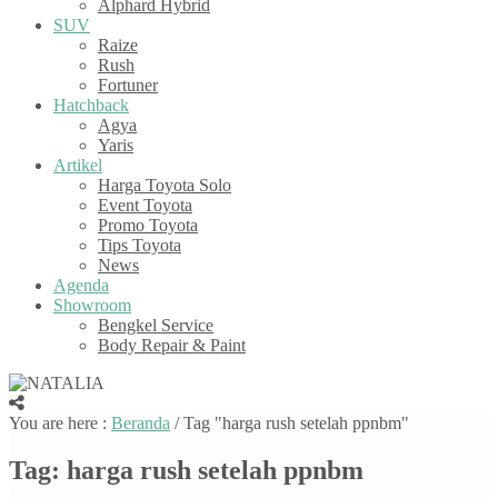
Alphard Hybrid
SUV
Raize
Rush
Fortuner
Hatchback
Agya
Yaris
Artikel
Harga Toyota Solo
Event Toyota
Promo Toyota
Tips Toyota
News
Agenda
Showroom
Bengkel Service
Body Repair & Paint
You are here :
Beranda
/
Tag "harga rush setelah ppnbm"
Tag:
harga rush setelah ppnbm