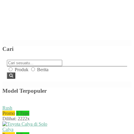
Cari
Produk
Berita
Model Terpopuler
Rush
Promo
4 Type
Dilihat: 2222x
Calya