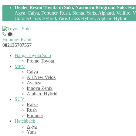
Dealer Resmi Toyota di Solo, Nasmoco RIngroad Solo
.
Har
Agya, Calya, Fortuner, Rush, Sienta, Yaris, Alphard, Vellfire,
Corolla Cross Hybrid, Yaris Cross Hybrid, Alphard Hybrid
Hubungi Kami
082135707557
Harga Toyota Solo
Promo Toyota
MPV
Calya
All New Veloz
Avanza
Innova Zenix
Alphard Hybrid
SUV
Raize
Rush
Fortuner
Hatchback
Agya
Yaris