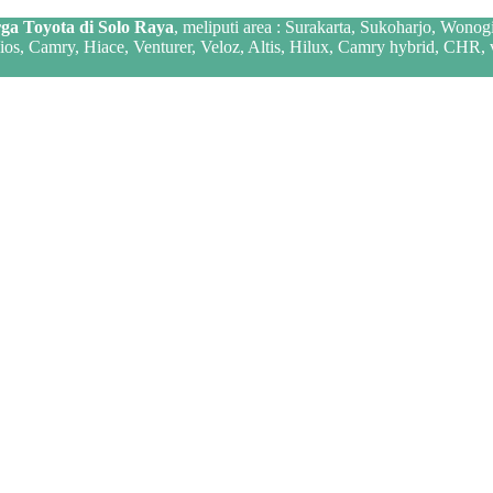
ga Toyota di Solo Raya
, meliputi area : Surakarta, Sukoharjo, Wonog
 Vios, Camry, Hiace, Venturer, Veloz, Altis, Hilux, Camry hybrid, CHR,