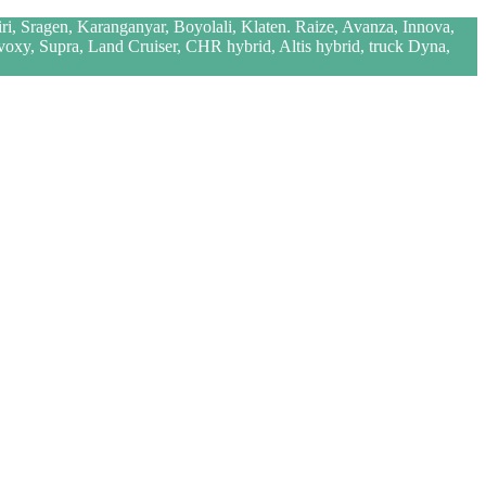
iri, Sragen, Karanganyar, Boyolali, Klaten. Raize, Avanza, Innova,
 voxy, Supra, Land Cruiser, CHR hybrid, Altis hybrid, truck Dyna,