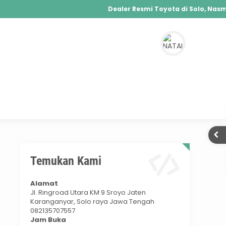
Dealer Resmi Toyota di Solo, Nasmo
Agya, Calya, Fortuner, Rush, Sienta, Yaris, 
Hybrid, Yaris Cross Hybrid, Alphard Hybrid
 solo
Temukan Kami
Alamat
Jl. Ringroad Utara KM 9 Sroyo Jaten
Karanganyar, Solo raya Jawa Tengah
082135707557
Jam Buka