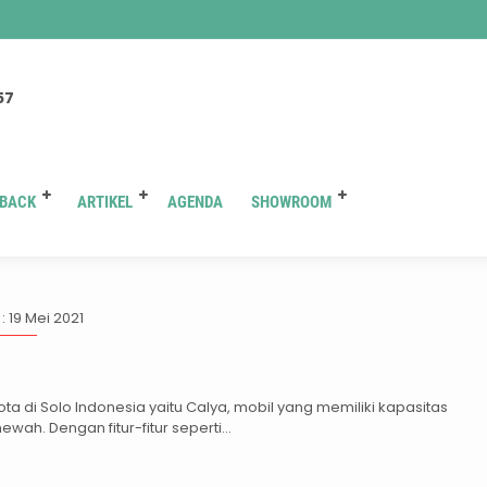
You are here :
Beranda
/
Tag "harga kredit toyota calya di solo"
57
BACK
ARTIKEL
AGENDA
SHOWROOM
:
harga kredit toyota calya di
: 19 Mei 2021
ta di Solo Indonesia yaitu Calya, mobil yang memiliki kapasitas
h. Dengan fitur-fitur seperti...