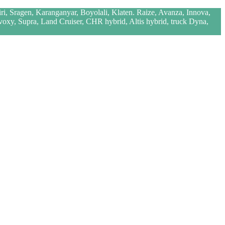
iri, Sragen, Karanganyar, Boyolali, Klaten. Raize, Avanza, Innova,
 voxy, Supra, Land Cruiser, CHR hybrid, Altis hybrid, truck Dyna,