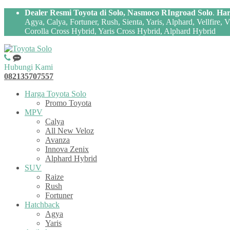
Dealer Resmi Toyota di Solo, Nasmoco RIngroad Solo
.
Har
Agya, Calya, Fortuner, Rush, Sienta, Yaris, Alphard, Vellfire,
Corolla Cross Hybrid, Yaris Cross Hybrid, Alphard Hybrid
Hubungi Kami
082135707557
Harga Toyota Solo
Promo Toyota
MPV
Calya
All New Veloz
Avanza
Innova Zenix
Alphard Hybrid
SUV
Raize
Rush
Fortuner
Hatchback
Agya
Yaris