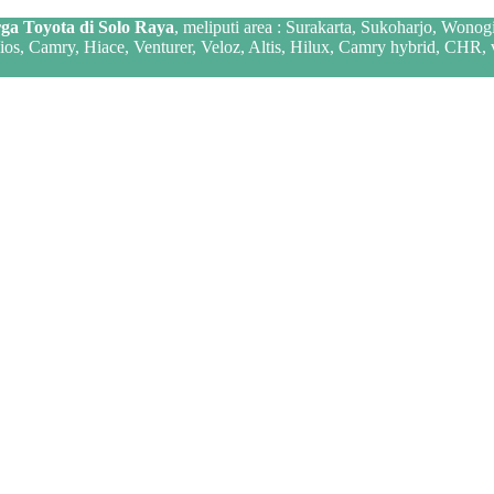
ga Toyota di Solo Raya
, meliputi area : Surakarta, Sukoharjo, Wonog
 Vios, Camry, Hiace, Venturer, Veloz, Altis, Hilux, Camry hybrid, CHR,