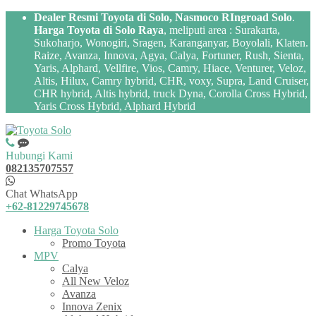
Dealer Resmi Toyota di Solo, Nasmoco RIngroad Solo
.
Harga Toyota di Solo Raya
, meliputi area : Surakarta,
Sukoharjo, Wonogiri, Sragen, Karanganyar, Boyolali, Klaten.
Raize, Avanza, Innova, Agya, Calya, Fortuner, Rush, Sienta,
Yaris, Alphard, Vellfire, Vios, Camry, Hiace, Venturer, Veloz,
Altis, Hilux, Camry hybrid, CHR, voxy, Supra, Land Cruiser,
CHR hybrid, Altis hybrid, truck Dyna, Corolla Cross Hybrid,
Yaris Cross Hybrid, Alphard Hybrid
Hubungi Kami
082135707557
Chat WhatsApp
+62-81229745678
Harga Toyota Solo
Promo Toyota
MPV
Calya
All New Veloz
Avanza
Innova Zenix