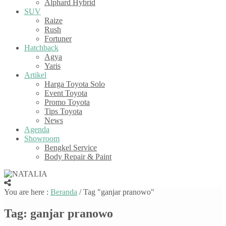
Alphard Hybrid
SUV
Raize
Rush
Fortuner
Hatchback
Agya
Yaris
Artikel
Harga Toyota Solo
Event Toyota
Promo Toyota
Tips Toyota
News
Agenda
Showroom
Bengkel Service
Body Repair & Paint
You are here :
Beranda
/
Tag "ganjar pranowo"
Tag:
ganjar pranowo