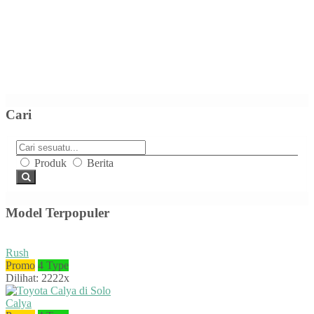
Cari
Produk
Berita
Model Terpopuler
Rush
Promo
4 Type
Dilihat: 2222x
Calya