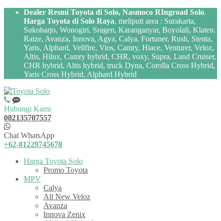
Dealer Resmi Toyota di Solo, Nasmoco RIngroad Solo
.
Harga Toyota di Solo Raya
, meliputi area : Surakarta,
Sukoharjo, Wonogiri, Sragen, Karanganyar, Boyolali, Klaten.
Raize, Avanza, Innova, Agya, Calya, Fortuner, Rush, Sienta,
Yaris, Alphard, Vellfire, Vios, Camry, Hiace, Venturer, Veloz,
Altis, Hilux, Camry hybrid, CHR, voxy, Supra, Land Cruiser,
CHR hybrid, Altis hybrid, truck Dyna, Corolla Cross Hybrid,
Yaris Cross Hybrid, Alphard Hybrid
Hubungi Kami
082135707557
Chat WhatsApp
+62-81229745678
Harga Toyota Solo
Promo Toyota
MPV
Calya
All New Veloz
Avanza
Innova Zenix