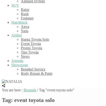
Alphard Hybrid
SUV
Raize
Rush
Fortuner
Hatchback
Agya
Yaris
Artikel
Harga Toyota Solo
Event Toyota
Promo Toyota
Tips Toyota
News
Agenda
Showroom
Bengkel Service
Body Repair & Paint
You are here :
Beranda
/
Tag "event toyota solo"
Tag:
event toyota solo