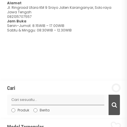
Alamat
Jl. Ringroad Utara KM 9 Sroyo Jaten Karanganyar, Solo raya
Jawa Tengah
082135707557
Jam Buka
Senin–Jumat: 8.15WIB – 17.00WIB
Sabtu & Minggu: 08:30WIB – 12.30WIB
Cari
Produk
Berita
Model Terpopuler