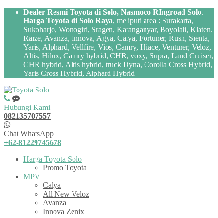
Dealer Resmi Toyota di Solo, Nasmoco RIngroad Solo
.
Harga Toyota di Solo Raya
, meliputi area : Surakarta,
Sukoharjo, Wonogiri, Sragen, Karanganyar, Boyolali, Klaten.
Raize, Avanza, Innova, Agya, Calya, Fortuner, Rush, Sienta,
Yaris, Alphard, Vellfire, Vios, Camry, Hiace, Venturer, Veloz,
Altis, Hilux, Camry hybrid, CHR, voxy, Supra, Land Cruiser,
CHR hybrid, Altis hybrid, truck Dyna, Corolla Cross Hybrid,
Yaris Cross Hybrid, Alphard Hybrid
Hubungi Kami
082135707557
Chat WhatsApp
+62-81229745678
Harga Toyota Solo
Promo Toyota
MPV
Calya
All New Veloz
Avanza
Innova Zenix