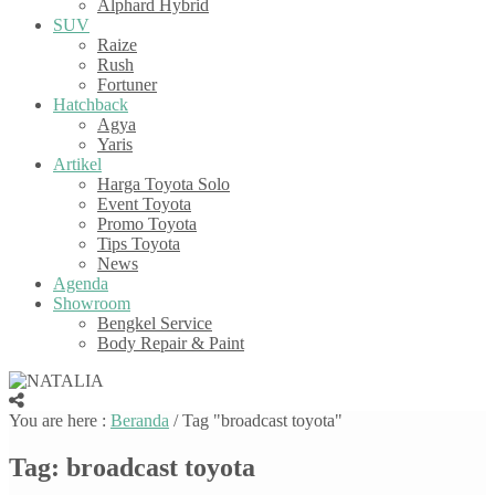
Alphard Hybrid
SUV
Raize
Rush
Fortuner
Hatchback
Agya
Yaris
Artikel
Harga Toyota Solo
Event Toyota
Promo Toyota
Tips Toyota
News
Agenda
Showroom
Bengkel Service
Body Repair & Paint
You are here :
Beranda
/
Tag "broadcast toyota"
Tag:
broadcast toyota