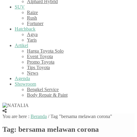
Alphard Hybrid
SUV
Raize
Rush
Fortuner
Hatchback
Agya
Yaris
Artikel
Harga Toyota Solo
Event Toyota
Promo Toyota
Tips Toyota
News
Agenda
Showroom
Bengkel Service
Body Repair & Paint
You are here :
Beranda
/
Tag "bersama melawan corona"
Tag:
bersama melawan corona