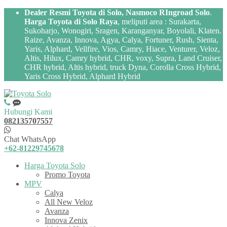
Dealer Resmi Toyota di Solo, Nasmoco RIngroad Solo
.
Harga Toyota di Solo Raya
, meliputi area : Surakarta,
Sukoharjo, Wonogiri, Sragen, Karanganyar, Boyolali, Klaten.
Raize, Avanza, Innova, Agya, Calya, Fortuner, Rush, Sienta,
Yaris, Alphard, Vellfire, Vios, Camry, Hiace, Venturer, Veloz,
Altis, Hilux, Camry hybrid, CHR, voxy, Supra, Land Cruiser,
CHR hybrid, Altis hybrid, truck Dyna, Corolla Cross Hybrid,
Yaris Cross Hybrid, Alphard Hybrid
Hubungi Kami
082135707557
Chat WhatsApp
+62-81229745678
Harga Toyota Solo
Promo Toyota
MPV
Calya
All New Veloz
Avanza
Innova Zenix