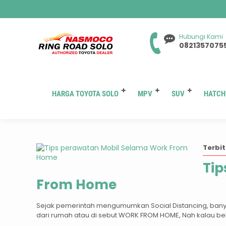
Hubungi Kami
0821357075
HARGA TOYOTA SOLO
MPV
SUV
HATCH
Tag
Terbit
Tip
From Home
Sejak pemerintah mengumumkan Social Distancing, bany
dari rumah atau di sebut WORK FROM HOME, Nah kalau beker