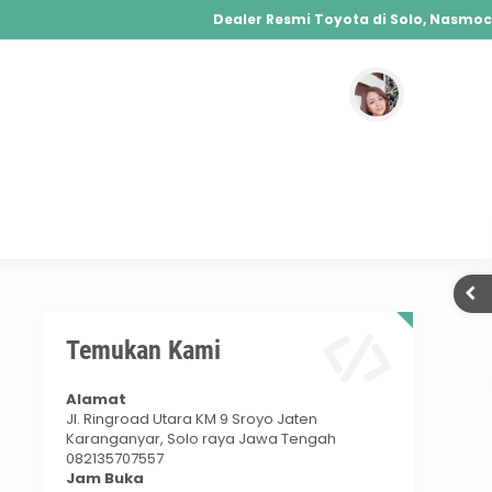
Dealer Resmi Toyota di Solo, Nasmoco 
Agya, Calya, Fortuner, Rush, Sienta, Yaris, Alp
Hybrid, Yaris Cross Hybrid, Alphard Hybrid
solo
Temukan Kami
Alamat
Jl. Ringroad Utara KM 9 Sroyo Jaten
Karanganyar, Solo raya Jawa Tengah
082135707557
Jam Buka