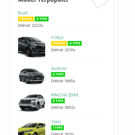
Rush
PROMO
4 TYPE
Dilihat: 2222x
Calya
PROMO
4 TYPE
Dilihat: 2031x
Avanza
4 TYPE
Dilihat: 1965x
INNOVA ZENIX
5 TYPE
Dilihat: 1962x
Yaris
1 TYPE
Dilihat: 1913x