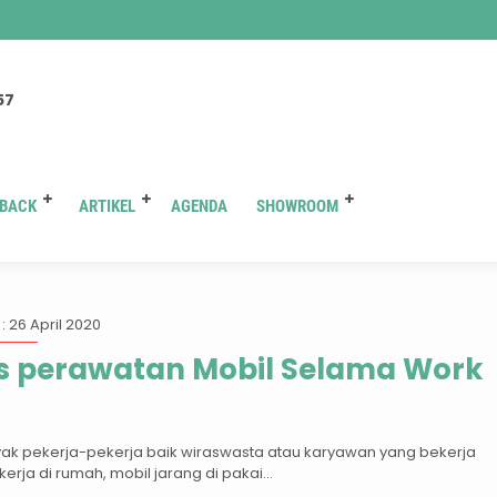
You are here :
Beranda
/
Tag "bengkel nasmoco ring road solo"
57
BACK
ARTIKEL
AGENDA
SHOWROOM
:
bengkel nasmoco ring road 
: 26 April 2020
s perawatan Mobil Selama Work
ak pekerja-pekerja baik wiraswasta atau karyawan yang bekerja
ja di rumah, mobil jarang di pakai...