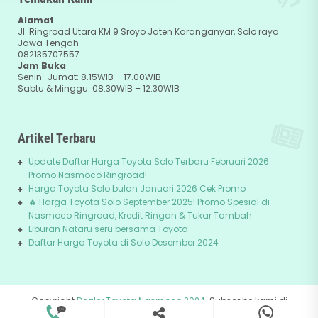
Alamat
Jl. Ringroad Utara KM 9 Sroyo Jaten Karanganyar, Solo raya
Jawa Tengah
082135707557
Jam Buka
Senin–Jumat: 8.15WIB – 17.00WIB
Sabtu & Minggu: 08:30WIB – 12.30WIB
Artikel Terbaru
Update Daftar Harga Toyota Solo Terbaru Februari 2026:
Promo Nasmoco Ringroad!
Harga Toyota Solo bulan Januari 2026 Cek Promo
🔥 Harga Toyota Solo September 2025! Promo Spesial di
Nasmoco Ringroad, Kredit Ringan & Tukar Tambah
Liburan Nataru seru bersama Toyota
Daftar Harga Toyota di Solo Desember 2024
Copyright
Dealer Toyota Nasmoco 2024
. Subscribe kami di
082135707557
+62-81229745678
Youtube