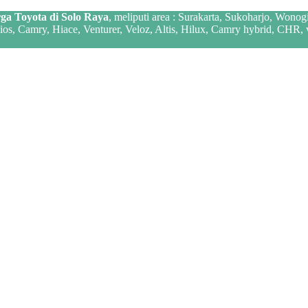
ga Toyota di Solo Raya
, meliputi area : Surakarta, Sukoharjo, Wonog
 Vios, Camry, Hiace, Venturer, Veloz, Altis, Hilux, Camry hybrid, CHR,