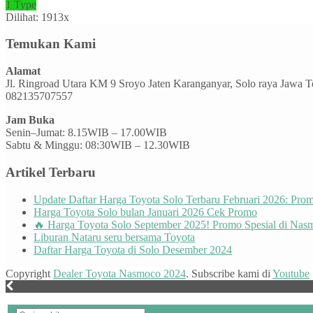
1 Type
Dilihat: 1913x
Temukan Kami
Alamat
Jl. Ringroad Utara KM 9 Sroyo Jaten Karanganyar, Solo raya Jawa 
082135707557
Jam Buka
Senin–Jumat: 8.15WIB – 17.00WIB
Sabtu & Minggu: 08:30WIB – 12.30WIB
Artikel Terbaru
Update Daftar Harga Toyota Solo Terbaru Februari 2026: Pr
Harga Toyota Solo bulan Januari 2026 Cek Promo
🔥 Harga Toyota Solo September 2025! Promo Spesial di Nas
Liburan Nataru seru bersama Toyota
Daftar Harga Toyota di Solo Desember 2024
Copyright
Dealer Toyota Nasmoco 2024
. Subscribe kami di
Youtube