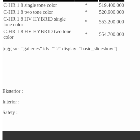
C-HR 1.8 single tone color
*
519.400.000
C-HR 1.8 two tone color
*
520.900.000
C-HR 1.8 HV HYBRID single
*
553.200.000
tone color
C-HR 1.8 HV HYBRID two tone
*
554.700.000
color
[ngg src=”galleries” ids=”12″ display=”basic_slideshow”]
Eksterior :
Interior :
Safety :