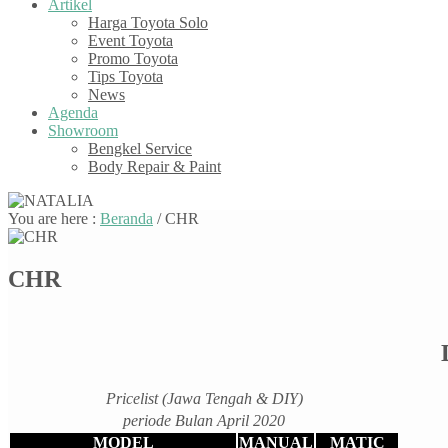
Artikel
Harga Toyota Solo
Event Toyota
Promo Toyota
Tips Toyota
News
Agenda
Showroom
Bengkel Service
Body Repair & Paint
You are here :
Beranda
/
CHR
CHR
Pricelist (Jawa Tengah & DIY)
periode Bulan April 2020
MODEL
MANUAL
MATIC