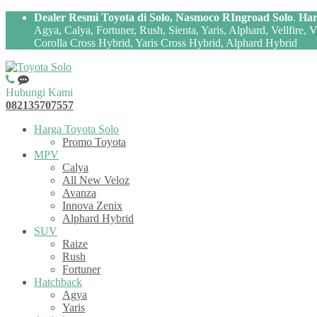
Dealer Resmi Toyota di Solo, Nasmoco RIngroad Solo
.
Har
Agya, Calya, Fortuner, Rush, Sienta, Yaris, Alphard, Vellfire,
Corolla Cross Hybrid, Yaris Cross Hybrid, Alphard Hybrid
Hubungi Kami
082135707557
Harga Toyota Solo
Promo Toyota
MPV
Calya
All New Veloz
Avanza
Innova Zenix
Alphard Hybrid
SUV
Raize
Rush
Fortuner
Hatchback
Agya
Yaris