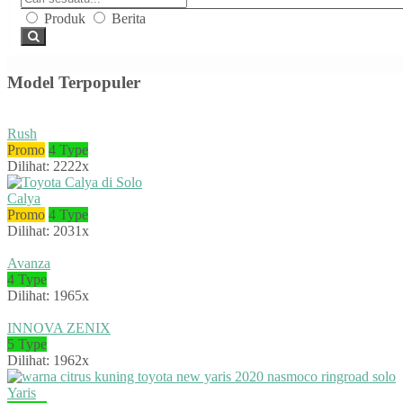
Produk
Berita
Model Terpopuler
Rush
Promo
4 Type
Dilihat: 2222x
Calya
Promo
4 Type
Dilihat: 2031x
Avanza
4 Type
Dilihat: 1965x
INNOVA ZENIX
5 Type
Dilihat: 1962x
Yaris