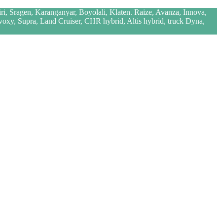
iri, Sragen, Karanganyar, Boyolali, Klaten. Raize, Avanza, Innova,
 voxy, Supra, Land Cruiser, CHR hybrid, Altis hybrid, truck Dyna,