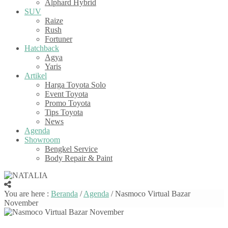
Alphard Hybrid
SUV
Raize
Rush
Fortuner
Hatchback
Agya
Yaris
Artikel
Harga Toyota Solo
Event Toyota
Promo Toyota
Tips Toyota
News
Agenda
Showroom
Bengkel Service
Body Repair & Paint
You are here :
Beranda
/
Agenda
/
Nasmoco Virtual Bazar
November