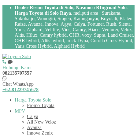
Dealer Resmi Toyota di Solo, Nasmoco RIngroad Solo
.
Harga Toyota di Solo Raya
, meliputi area : Surakarta,
Sukoharjo, Wonogiri, Sragen, Karanganyar, Boyolali, Klaten.
Raize, Avanza, Innova, Agya, Calya, Fortuner, Rush, Sienta,
Yaris, Alphard, Vellfire, Vios, Camry, Hiace, Venturer, Veloz,
Altis, Hilux, Camry hybrid, CHR, voxy, Supra, Land Cruiser,
CHR hybrid, Altis hybrid, truck Dyna, Corolla Cross Hybrid,
Yaris Cross Hybrid, Alphard Hybrid
Hubungi Kami
082135707557
Chat WhatsApp
+62-81229745678
Harga Toyota Solo
Promo Toyota
MPV
Calya
All New Veloz
Avanza
Innova Zenix