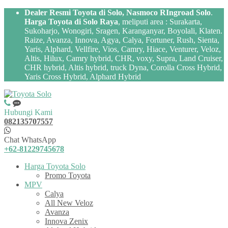
Dealer Resmi Toyota di Solo, Nasmoco RIngroad Solo
.
Harga Toyota di Solo Raya
, meliputi area : Surakarta,
Sukoharjo, Wonogiri, Sragen, Karanganyar, Boyolali, Klaten.
Raize, Avanza, Innova, Agya, Calya, Fortuner, Rush, Sienta,
Yaris, Alphard, Vellfire, Vios, Camry, Hiace, Venturer, Veloz,
Altis, Hilux, Camry hybrid, CHR, voxy, Supra, Land Cruiser,
CHR hybrid, Altis hybrid, truck Dyna, Corolla Cross Hybrid,
Yaris Cross Hybrid, Alphard Hybrid
Hubungi Kami
082135707557
Chat WhatsApp
+62-81229745678
Harga Toyota Solo
Promo Toyota
MPV
Calya
All New Veloz
Avanza
Innova Zenix