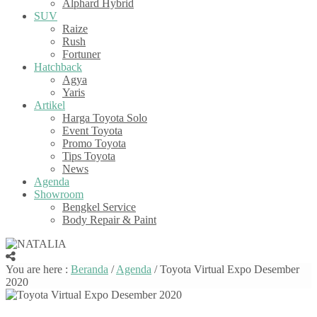
Alphard Hybrid
SUV
Raize
Rush
Fortuner
Hatchback
Agya
Yaris
Artikel
Harga Toyota Solo
Event Toyota
Promo Toyota
Tips Toyota
News
Agenda
Showroom
Bengkel Service
Body Repair & Paint
You are here :
Beranda
/
Agenda
/
Toyota Virtual Expo Desember
2020