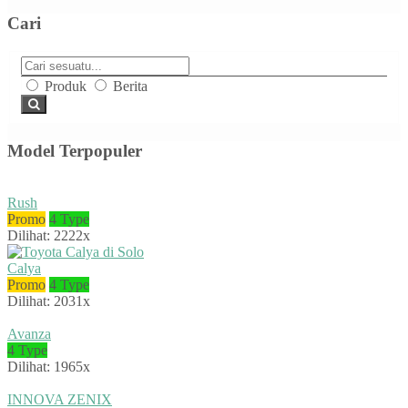
Cari
Produk
Berita
Model Terpopuler
Rush
Promo
4 Type
Dilihat: 2222x
Calya
Promo
4 Type
Dilihat: 2031x
Avanza
4 Type
Dilihat: 1965x
INNOVA ZENIX