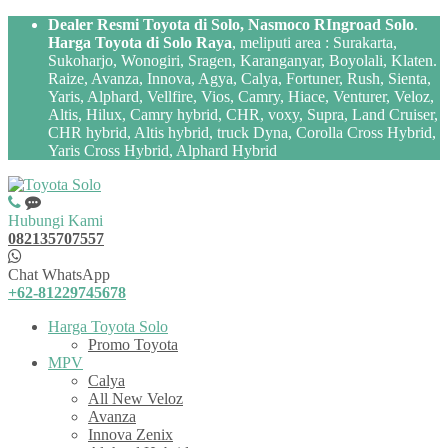
Dealer Resmi Toyota di Solo, Nasmoco RIngroad Solo
.
Harga Toyota di Solo Raya
, meliputi area : Surakarta,
Sukoharjo, Wonogiri, Sragen, Karanganyar, Boyolali, Klaten.
Raize, Avanza, Innova, Agya, Calya, Fortuner, Rush, Sienta,
Yaris, Alphard, Vellfire, Vios, Camry, Hiace, Venturer, Veloz,
Altis, Hilux, Camry hybrid, CHR, voxy, Supra, Land Cruiser,
CHR hybrid, Altis hybrid, truck Dyna, Corolla Cross Hybrid,
Yaris Cross Hybrid, Alphard Hybrid
Hubungi Kami
082135707557
Chat WhatsApp
+62-81229745678
Harga Toyota Solo
Promo Toyota
MPV
Calya
All New Veloz
Avanza
Innova Zenix