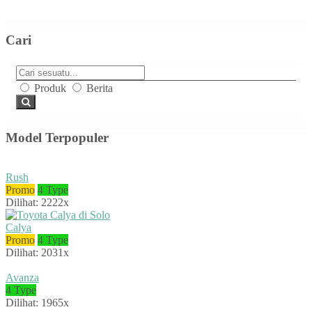
Cari
Produk
Berita
Model Terpopuler
Rush
Promo
4 Type
Dilihat: 2222x
Calya
Promo
4 Type
Dilihat: 2031x
Avanza
4 Type
Dilihat: 1965x