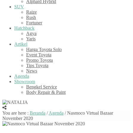
Alphard Hybrid
SUV
Raize
Rush
Fortuner
Hatchback
Agya
Yaris
Artikel
Harga Toyota Solo
Event Toyota
Promo Toyota
Tips Toyota
News
Agenda
Showroom
Bengkel Service
Body Repair & Paint
You are here :
Beranda
/
Agenda
/
Nasmoco Virtual Bazaar
November 2020