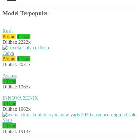
Model Terpopuler
Rush
Promo
4 Type
Dilihat: 2222x
Calya
Promo
4 Type
Dilihat: 2031x
Avanza
4 Type
Dilihat: 1965x
INNOVA ZENIX
5 Type
Dilihat: 1962x
Yaris
1 Type
Dilihat: 1913x