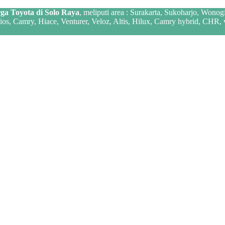
ga Toyota di Solo Raya
, meliputi area : Surakarta, Sukoharjo, Wonog
 Vios, Camry, Hiace, Venturer, Veloz, Altis, Hilux, Camry hybrid, CHR,