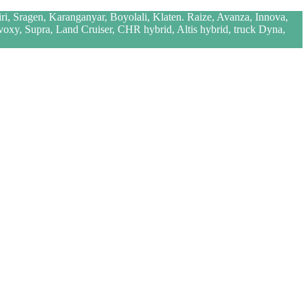
iri, Sragen, Karanganyar, Boyolali, Klaten. Raize, Avanza, Innova,
 voxy, Supra, Land Cruiser, CHR hybrid, Altis hybrid, truck Dyna,