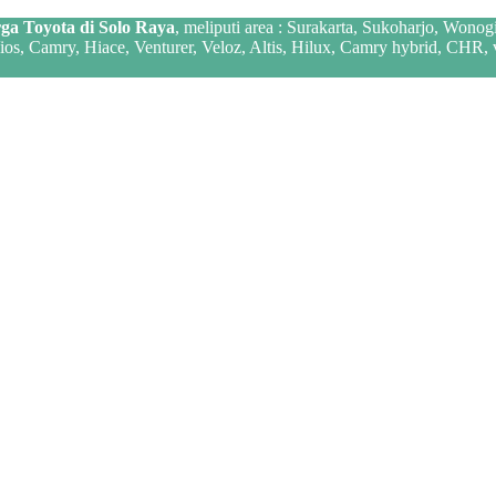
ga Toyota di Solo Raya
, meliputi area : Surakarta, Sukoharjo, Wonog
 Vios, Camry, Hiace, Venturer, Veloz, Altis, Hilux, Camry hybrid, CHR,