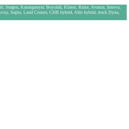
iri, Sragen, Karanganyar, Boyolali, Klaten. Raize, Avanza, Innova,
 voxy, Supra, Land Cruiser, CHR hybrid, Altis hybrid, truck Dyna,