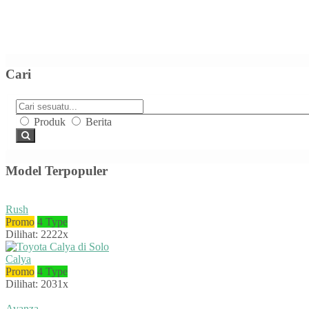
Cari
Produk
Berita
Model Terpopuler
Rush
Promo
4 Type
Dilihat: 2222x
Calya
Promo
4 Type
Dilihat: 2031x
Avanza