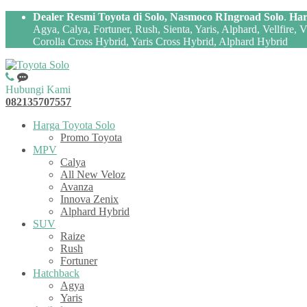
Dealer Resmi Toyota di Solo, Nasmoco RIngroad Solo
.
Har
Agya, Calya, Fortuner, Rush, Sienta, Yaris, Alphard, Vellfire,
Corolla Cross Hybrid, Yaris Cross Hybrid, Alphard Hybrid
Hubungi Kami
082135707557
Harga Toyota Solo
Promo Toyota
MPV
Calya
All New Veloz
Avanza
Innova Zenix
Alphard Hybrid
SUV
Raize
Rush
Fortuner
Hatchback
Agya
Yaris